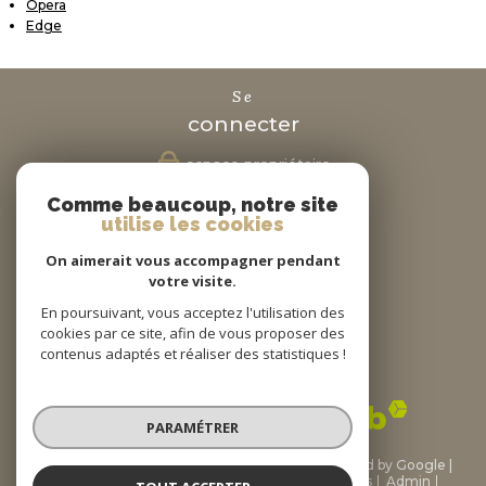
Opera
Edge
se
connecter
espace propriétaire
Comme beaucoup, notre site
nous
utilise les cookies
suivre
On aimerait vous accompagner pendant
votre visite.
En poursuivant, vous acceptez l'utilisation des
cookies par ce site, afin de vous proposer des
nous
contenus adaptés et réaliser des statistiques !
adhérons
PARAMÉTRER
© 2026 | Tous droits réservés | Traduction powered by Google |
Nos honoraires
Plan du site
Mentions légales
Admin