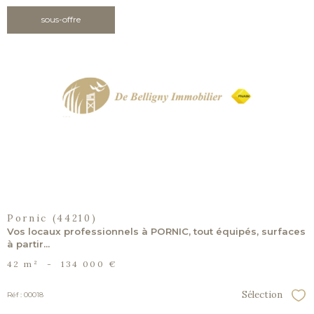
sous-offre
voir le
bien
Pornic (44210)
Vos locaux professionnels à PORNIC, tout équipés, surfaces
à partir...
42 m²
-
134 000 €
Sélection
Réf : 00018
Sél