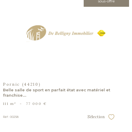
sous-offre
voir le
bien
Pornic (44210)
Belle salle de sport en parfait état avec matériel et
franchise....
111 m²
-
77 000 €
Sélection
Réf : 00258
Sélectionner