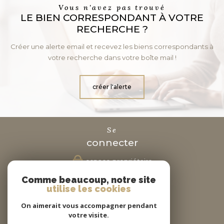
Vous n'avez pas trouvé
LE BIEN CORRESPONDANT À VOTRE
RECHERCHE ?
Créer une alerte email et recevez les biens correspondants à
votre recherche dans votre boîte mail !
créer l'alerte
se
connecter
espace propriétaire
Comme beaucoup, notre site
nous
utilise les cookies
suivre
On aimerait vous accompagner pendant
votre visite.