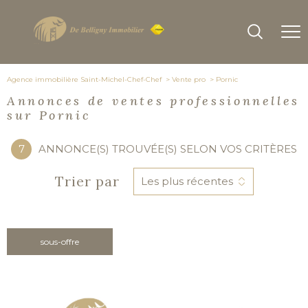
Agence immobilière Saint-Michel-Chef-Chef
Vente pro
Pornic
Annonces de ventes professionnelles
sur Pornic
7
ANNONCE(S) TROUVÉE(S) SELON VOS CRITÈRES
Trier par
Les plus récentes
sous-offre
voir le