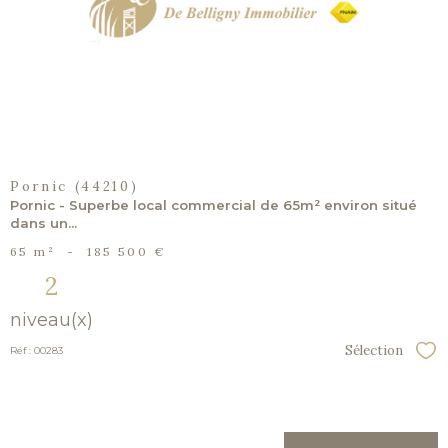
bien
Pornic (44210)
Pornic - Superbe local commercial de 65m² environ situé
dans un...
65 m²
-
185 500 €
2
niveau(x)
Sélection
Réf : 00283
Sél