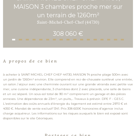
MAISON 3 chambres proche mer sur
un terrain de 1260m²
Saint-Michel-Chef-Chef (44730)
308 060 €
A propos de ce bien
à acheter à SAINT MICHEL CHEF CHEF 44730, MAISON T4 proche plage 500m avec
un jardin de 1260m² environ. Elle comprend en rez-de-chaussée surélevé une entrée,
un salon / séjour avec une cheminée ouvrant sur une grande véranda avec petite vue
mer, une cuisine indépendante, 3 chambres dont 2 avec placards, une salle de bains
et un wc séparé. Un sous-sol total de 90 m² comprenant un garage et des pièces
annexes. Une dépendance de 23m², un puits,... Travaux à prévoir. DPE F - GES C.
L'estimation des coûts annuels d'énergie du logement est estimé entre 2970 € et
4050 €. Mandat de vente exclusif 1341. Prix 308 600€ honoraires d'agence inclus
charge acquéreur. Les informations sur les risques auxquels le bien est exposé sont
disponibles sur le site Géorisques.
Partager ce bien