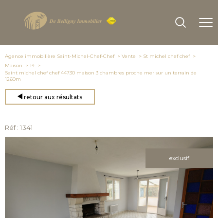
Agence immobilière Saint-Michel-Chef-Chef
Vente
St michel chef chef
Maison
T4
Saint michel chef chef 44730 maison 3 chambres proche mer sur un terrain de
1260m
retour aux résultats
Réf : 1341
exclusif