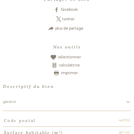
facebook
twitter
plus de partage
Nos outils
sélectionner
calculatrice
imprimer
Descriptif du bien
général
44730
Code postal
TRAD_PAMPERO_Caracteristique
Valeurs
87 m²
Surface habitable (m²)