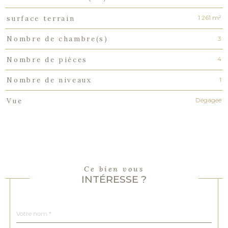
1 261 m²
surface terrain
3
Nombre de chambre(s)
4
Nombre de pièces
1
Nombre de niveaux
Dégagée
Vue
Ce bien vous
INTÉRESSE ?
Nom
Fieldset
*
par
défaut