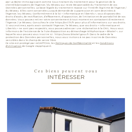
par La Boite Immo agissant comme Sous-traitant du traitement pour la gestion de la
clientèle/prospects de l'Agence / du Réseau qui reste Responsable du Traitement de vos
Données personnelles. La base légale du traitement repose sur l'intérêt légitime de l'Agence /
du Réseau. Elles sont conservées jusqu'à demande de suppression et sont destinées à
l'Agence / au Réseau. Conformément à la loi « informatique et libertés », vous disposez des
droits d’accès, de rectification, d’effacement, d’opposition, de limitation et de portabilité de vos
données. Vous pouvez retirer votre consentement à tout moment en contactant directement
l’Agence / Le Réseau. Consultez le site https://cnil.fr/fr pour plus d’informations sur vos droits.
Si vous estimez, après avoir contacté l'Agence / le Réseau, que vos droits « Informatique et
Libertés » ne sont pas respectés, vous pouvez adresser une réclamation à la CNIL. Nous vous
informons de l’existence de la liste d'opposition au démarchage téléphonique « Bloctel », sur
laquelle vous pouvez vous inscrire ici : https://www.bloctel.gouv.fr Dans le cadre de la
protection des Données personnelles, nous vous invitons à ne pas inscrire de Données
sensibles dans le champ de saisie libre.
Ce site est protégé par reCAPTCHA, les
Politiques de Confidentialité
et les
Conditions
d'Utilisation
de Google s'appliquent.
Ces biens peuvent vous
INTÉRESSER