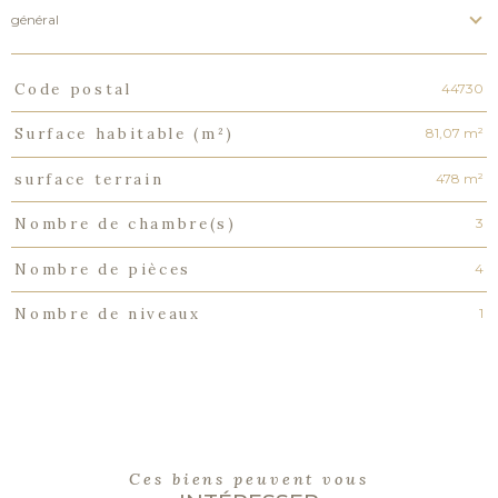
général
44730
Code postal
TRAD_PAMPERO_Caracteristique
Valeurs
81,07 m²
Surface habitable (m²)
478 m²
surface terrain
3
Nombre de chambre(s)
4
Nombre de pièces
1
Nombre de niveaux
Ces biens peuvent vous