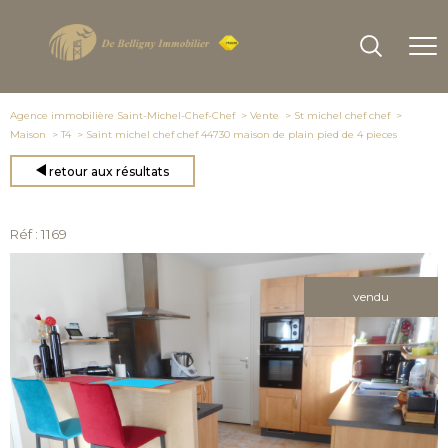
Agence immobilière Saint-Michel-Chef-Chef
Vente
St michel chef chef
Maison
T4
Saint michel chef chef 44730 maison de plain pied de 4 pieces
retour aux résultats
Réf : 1169
vendu