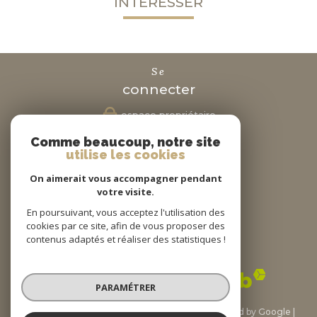
INTÉRESSER
se
connecter
espace propriétaire
Comme beaucoup, notre site
nous
utilise les cookies
suivre
On aimerait vous accompagner pendant
votre visite.
En poursuivant, vous acceptez l'utilisation des
cookies par ce site, afin de vous proposer des
nous
contenus adaptés et réaliser des statistiques !
adhérons
PARAMÉTRER
© 2026 | Tous droits réservés | Traduction powered by Google |