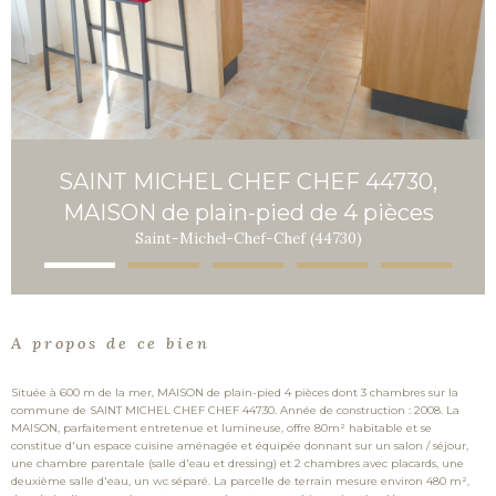
SAINT MICHEL CHEF CHEF 44730,
MAISON de plain-pied de 4 pièces
Saint-Michel-Chef-Chef (44730)
A propos de ce bien
Située à 600 m de la mer, MAISON de plain-pied 4 pièces dont 3 chambres sur la
commune de SAINT MICHEL CHEF CHEF 44730. Année de construction : 2008. La
MAISON, parfaitement entretenue et lumineuse, offre 80m² habitable et se
constitue d'un espace cuisine aménagée et équipée donnant sur un salon / séjour,
une chambre parentale (salle d'eau et dressing) et 2 chambres avec placards, une
deuxième salle d'eau, un wc séparé. La parcelle de terrain mesure environ 480 m²,