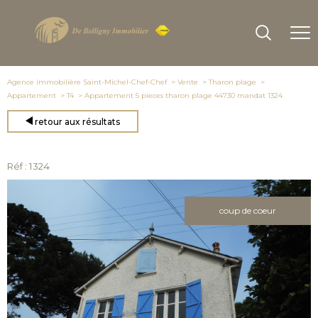
Agence immobilière Saint-Michel-Chef-Chef
Vente
Tharon plage
Appartement
T4
Appartement 5 pieces tharon plage 44730 mandat 1324
retour aux résultats
Réf : 1324
coup de coeur