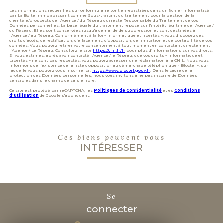
Les informations recueillies sur ce formulaire sont enregistrées dans un fichier informatisé
par La Boite Immo agissant comme Sous-traitant du traitement pour la gestion de la
clientèle/prospects de l'Agence / du Réseau qui reste Responsable du Traitement de vos
Données personnelles. La base légale du traitement repose sur l'intérêt légitime de l'Agence /
du Réseau. Elles sont conservées jusqu'à demande de suppression et sont destinées à
l'Agence / au Réseau. Conformément à la loi « informatique et libertés », vous disposez des
droits d’accès, de rectification, d’effacement, d’opposition, de limitation et de portabilité de vos
données. Vous pouvez retirer votre consentement à tout moment en contactant directement
l’Agence / Le Réseau. Consultez le site
https://cnil.fr/fr
pour plus d’informations sur vos droits.
Si vous estimez, après avoir contacté l'Agence / le Réseau, que vos droits « Informatique et
Libertés » ne sont pas respectés, vous pouvez adresser une réclamation à la CNIL. Nous vous
informons de l’existence de la liste d'opposition au démarchage téléphonique « Bloctel », sur
laquelle vous pouvez vous inscrire ici :
https://www.bloctel.gouv.fr
. Dans le cadre de la
protection des Données personnelles, nous vous invitons à ne pas inscrire de Données
sensibles dans le champ de saisie libre.
Ce site est protégé par reCAPTCHA, les
Politiques de Confidentialité
et es
Conditions
d'utilisation
de Google s'appliquent.
Ces biens peuvent vous
INTÉRESSER
se
connecter