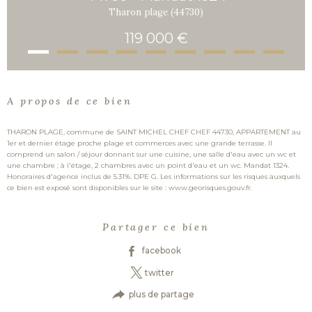
Tharon plage (44730)
119 000 €
A propos de ce bien
THARON PLAGE, commune de SAINT MICHEL CHEF CHEF 44730, APPARTEMENT au
1er et dernier étage proche plage et commerces avec une grande terrasse. Il
comprend un salon / séjour donnant sur une cuisine, une salle d'eau avec un wc et
une chambre ; à l'étage, 2 chambres avec un point d'eau et un wc. Mandat 1324.
Honoraires d'agence inclus de 5.31%. DPE G. Les informations sur les risques auxquels
ce bien est exposé sont disponibles sur le site : www.georisques.gouv.fr.
Partager ce bien
facebook
twitter
plus de partage