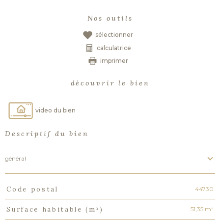
Nos outils
sélectionner
calculatrice
imprimer
découvrir le bien
video du bien
Descriptif du bien
général
44730
Code postal
TRAD_PAMPERO_Caracteristique
Valeurs
51,35 m²
Surface habitable (m²)