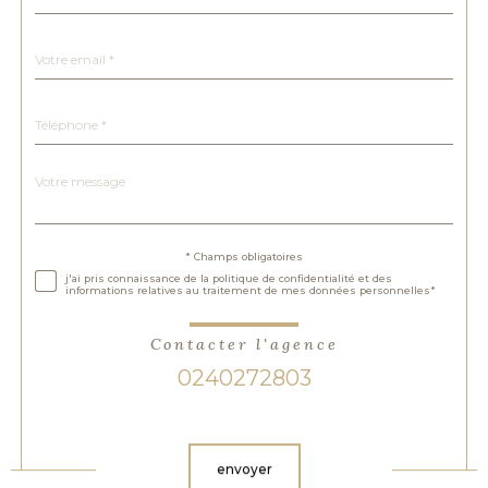
par
défaut
email
*
Téléphone
*
Message
Fieldset
*
par
défaut
Validation
* Champs obligatoires
j'ai pris connaissance de la politique de confidentialité et des
informations relatives au traitement de mes données personnelles*
Contacter l'agence
0240272803
Validation
envoyer