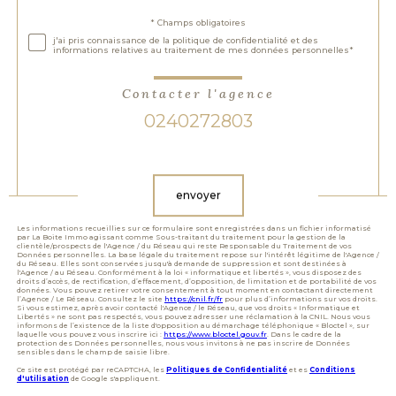
Validation
* Champs obligatoires
j'ai pris connaissance de la politique de confidentialité et des
informations relatives au traitement de mes données personnelles*
Contacter l'agence
0240272803
Validation
envoyer
Les informations recueillies sur ce formulaire sont enregistrées dans un fichier informatisé
par La Boite Immo agissant comme Sous-traitant du traitement pour la gestion de la
clientèle/prospects de l'Agence / du Réseau qui reste Responsable du Traitement de vos
Données personnelles. La base légale du traitement repose sur l'intérêt légitime de l'Agence /
du Réseau. Elles sont conservées jusqu'à demande de suppression et sont destinées à
l'Agence / au Réseau. Conformément à la loi « informatique et libertés », vous disposez des
droits d’accès, de rectification, d’effacement, d’opposition, de limitation et de portabilité de vos
données. Vous pouvez retirer votre consentement à tout moment en contactant directement
l’Agence / Le Réseau. Consultez le site
https://cnil.fr/fr
pour plus d’informations sur vos droits.
Si vous estimez, après avoir contacté l'Agence / le Réseau, que vos droits « Informatique et
Libertés » ne sont pas respectés, vous pouvez adresser une réclamation à la CNIL. Nous vous
informons de l’existence de la liste d'opposition au démarchage téléphonique « Bloctel », sur
laquelle vous pouvez vous inscrire ici :
https://www.bloctel.gouv.fr
. Dans le cadre de la
protection des Données personnelles, nous vous invitons à ne pas inscrire de Données
sensibles dans le champ de saisie libre.
Ce site est protégé par reCAPTCHA, les
Politiques de Confidentialité
et es
Conditions
d'utilisation
de Google s'appliquent.