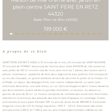
plein centre SAINT PERE EN RETZ
44320
Saint-Père-en-Retz (44320)
199 000 €
A propos de ce bien
SAINT PERE EN RETZ 44320, à 15 minutes de la mer, 20 minutes de SAINT NAZAIRE,
10 minutes de PORNIC, beaucoup de charme pour cette MAISON de ville ancienne
avec jardin de 150 m² environ clos de murs, sans vis-à-vis, 7 pièces, des travaux sont à
prévoir. Investisseur... possbilité de faire deux logements avec jardinet. Elle comprend
au rez-de-chaussée, un grand vestibule servant de sas entre le jardin et la maison. En
enfilade, un séjour, des dégagements, une cuisine indépendante, un salon avec
cheminée décorative, une salle d'eau, un wc. Dans les étages et demi niveau desservis
par deux escaliers, quatre belles et grandes chambres, un bureau. Au-dessus un
grenier de plus de 35 m². La maison comporte de nombreuses anciennes cheminées
réduites en ornements, des placards, des sols en bois d'époque, en carrelage. Ecoles,
commerces et bus à pied. Mandat 1337. Le prix de vente est de 199 000 € honoraires
d'agence inclus de 4,74 % charge acquéreur. DPE F - GES E. Estimation des coûts
annuels entre 5 330 € et 7 260 € par an, prix moyens des énergies indéxés sur les