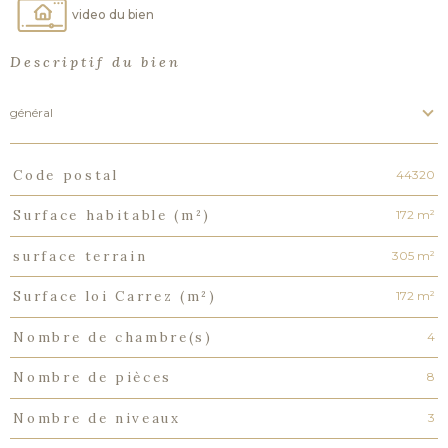
video du bien
Descriptif du bien
général
44320
Code postal
TRAD_PAMPERO_Caracteristique
Valeurs
172 m²
Surface habitable (m²)
305 m²
surface terrain
172 m²
Surface loi Carrez (m²)
4
Nombre de chambre(s)
8
Nombre de pièces
3
Nombre de niveaux