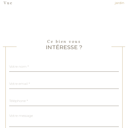
jardin
Vue
Ce bien vous
INTÉRESSE ?
Nom
Fieldset
*
par
défaut
email
*
Téléphone
*
Message
Fieldset
*
par
défaut