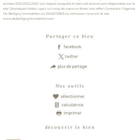
années 2021,2022,2023. Les risques auxquels le bien est soumis sont disponibles sur le
site Géorisques.Visitez...ayez un coup de coeur et faites une offre! Contactez l'Agence
De Belligny Immobilier au 0240272803 ou retrouvez nous sur le site
www.debellignyimmobilier.com
Partager ce bien
facebook
twitter
plus de partage
Nos outils
sélectionner
calculatrice
imprimer
découvrir le bien