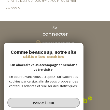
Terrain à bâtir de 1000 m² à 700 m de la mer
210 000 €
se
connecter
espace propriétaire
Comme beaucoup, notre site
nous
utilise les cookies
suivre
On aimerait vous accompagner pendant
votre visite.
En poursuivant, vous acceptez l'utilisation des
cookies par ce site, afin de vous proposer des
nous
contenus adaptés et réaliser des statistiques !
adhérons
PARAMÉTRER