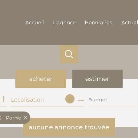
accueil
l'agence
honoraires
actua
acheter
estimer
1
Localisation
Budget
de l'ancien
de l'immo pro
 - Pornic
aucune annonce trouvée