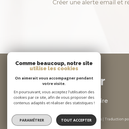
Créer une alerte email et r
Comme beaucoup, notre site
utilise les cookies
se
connecter
On aimerait vous accompagner pendant
votre visite.
En poursuivant, vous acceptez l'utilisation des
cookies par ce site, afin de vous proposer des
espace propriétaire
contenus adaptés et réaliser des statistiques !
© 2026 | Tous droits réservés | Traduction 
PARAMÉTRER
TOUT ACCEPTER