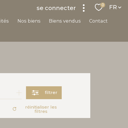
Langu
0
FR
se connecter
lités
nos biens
biens vendus
contact
filtrer
réinitialiser les
filtres