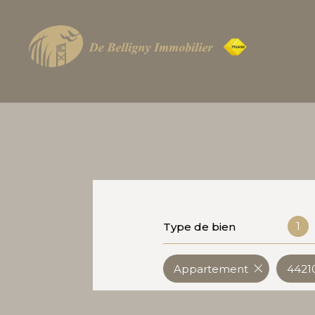
1
Type de bien
Appartement
44210