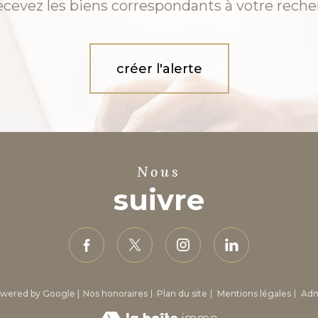
ecevez les biens correspondants à votre reche
créer l'alerte
nous
suivre
powered by Google |
Nos honoraires
Plan du site
Mentions légales
Ad