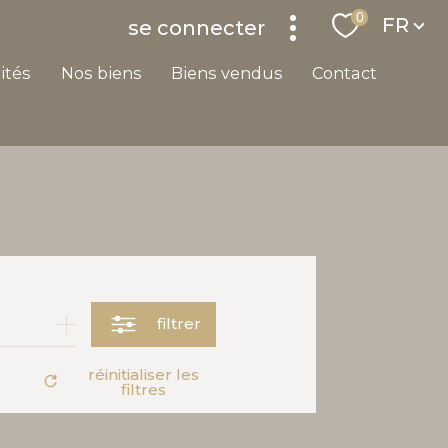
Langu
0
FR
se connecter
lités
nos biens
biens vendus
contact
filtrer
réinitialiser les
filtres