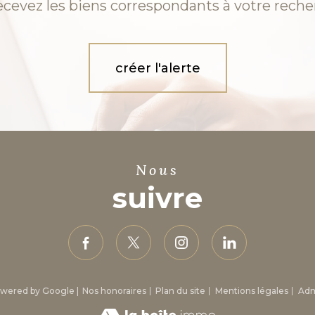
ecevez les biens correspondants à votre reche
créer l'alerte
nous
suivre
powered by Google |
Nos honoraires
Plan du site
Mentions légales
Ad