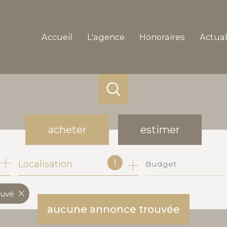
accueil
l'agence
honoraires
actua
acheter
estimer
1
Localisation
Budget
de l'ancien
de l'immo pro
auvé
aucune annonce trouvée