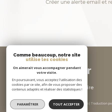
Créer une alerte email et r
Comme beaucoup, notre site
utilise les cookies
se
connecter
On aimerait vous accompagner pendant
votre visite.
En poursuivant, vous acceptez l'utilisation des
cookies par ce site, afin de vous proposer des
espace propriétaire
contenus adaptés et réaliser des statistiques !
© 2026 | Tous droits réservés | Traduction 
PARAMÉTRER
TOUT ACCEPTER