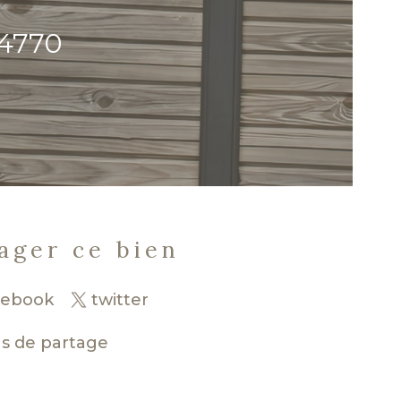
44770
ager ce bien
cebook
twitter
us de partage