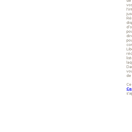
de
vos
l'i
jus
Rés
dis
d’o
po
dir
pou
con
Lib
réc
lis
laq
Dan
vou
de 
Ce
Co
s'a