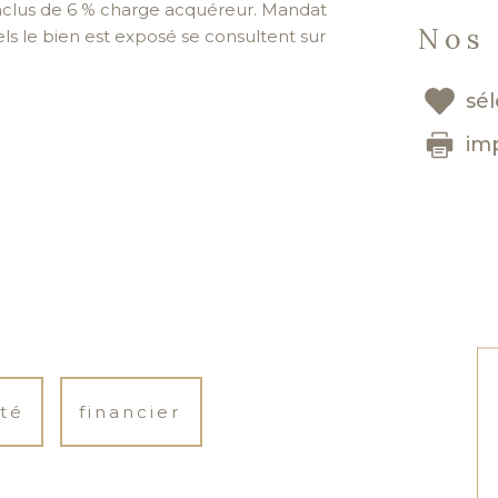
inclus de 6 % charge acquéreur. Mandat
Nos 
els le bien est exposé se consultent sur
sé
im
té
financier