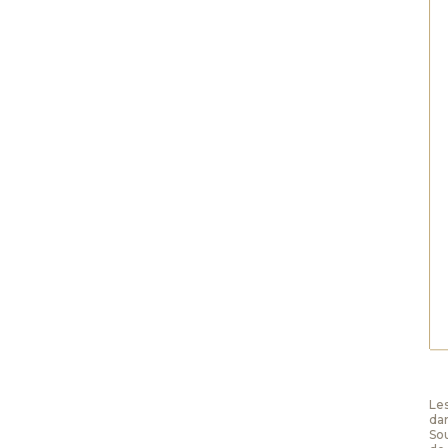
Les
da
Sou