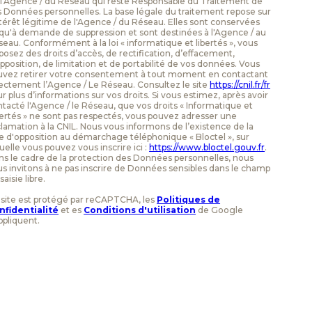
 l'Agence / du Réseau qui reste Responsable du Traitement de
 Données personnelles. La base légale du traitement repose sur
ntérêt légitime de l'Agence / du Réseau. Elles sont conservées
qu'à demande de suppression et sont destinées à l'Agence / au
eau. Conformément à la loi « informatique et libertés », vous
posez des droits d’accès, de rectification, d’effacement,
pposition, de limitation et de portabilité de vos données. Vous
uvez retirer votre consentement à tout moment en contactant
ectement l’Agence / Le Réseau. Consultez le site
https://cnil.fr/fr
r plus d’informations sur vos droits. Si vous estimez, après avoir
tacté l'Agence / le Réseau, que vos droits « Informatique et
ertés » ne sont pas respectés, vous pouvez adresser une
lamation à la CNIL. Nous vous informons de l’existence de la
te d'opposition au démarchage téléphonique « Bloctel », sur
uelle vous pouvez vous inscrire ici :
https://www.bloctel.gouv.fr
.
s le cadre de la protection des Données personnelles, nous
s invitons à ne pas inscrire de Données sensibles dans le champ
saisie libre.
 site est protégé par reCAPTCHA, les
Politiques de
nfidentialité
et es
Conditions d'utilisation
de Google
ppliquent.