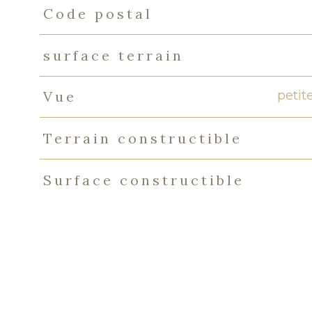
Code postal
TRAD_PAMPERO_Caracteristique
Valeurs
surface terrain
petit
Vue
Terrain constructible
Surface constructible