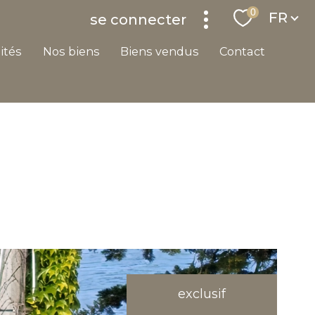
Langu
0
FR
se connecter
lités
nos biens
biens vendus
contact
exclusif