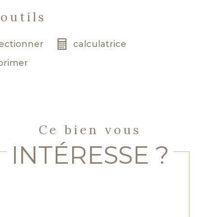
outils
lectionner
calculatrice
primer
Ce bien vous
INTÉRESSE ?
Nom
Fieldset